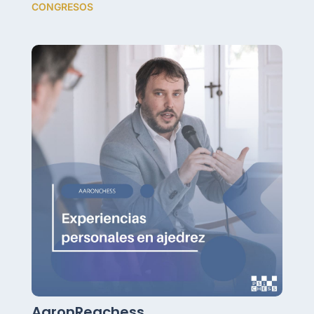
CONGRESOS
AaronReachess