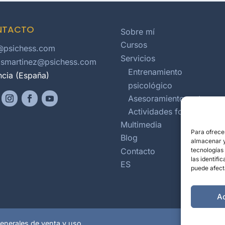
NTACTO
Sobre mí
Cursos
@psichess.com
Servicios
osmartinez@psichess.com
Entrenamiento
ncia (España)
psicológico
Asesoramiento en torneo
Actividades formativas
Multimedia
Para ofrece
Blog
almacenar y/
Contacto
tecnologías
las identifi
ES
puede afect
A
enerales de venta y uso